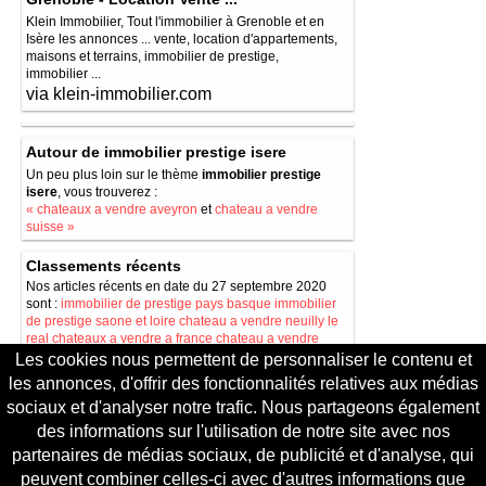
Klein Immobilier, Tout l'immobilier à Grenoble et en
Isère les annonces ... vente, location d'appartements,
maisons et terrains, immobilier de prestige,
immobilier ...
via klein-immobilier.com
Autour de immobilier prestige isere
Un peu plus loin sur le thème
immobilier prestige
isere
, vous trouverez :
« chateaux a vendre aveyron
et
chateau a vendre
suisse »
Classements récents
Nos articles récents en date du 27 septembre 2020
sont :
immobilier de prestige pays basque
immobilier
de prestige saone et loire
chateau a vendre neuilly le
real
chateaux a vendre a france
chateau a vendre
saumur
Les cookies nous permettent de personnaliser le contenu et
les annonces, d'offrir des fonctionnalités relatives aux médias
Le meilleur de http://chateauxavendre.fr
sociaux et d'analyser notre trafic. Nous partageons également
Nos articles demandés pour 2020 sont
chateau
des informations sur l'utilisation de notre site avec nos
abandonne a vendre en france
, suivis par
chateau a
vendre pour un euro symbolique
,
chateau en ruine a
partenaires de médias sociaux, de publicité et d'analyse, qui
vendre ile de france
,
chateau a vendre 1 euro
peuvent combiner celles-ci avec d'autres informations que
symbolique
puis
petit chateau a vendre a restaurer
et