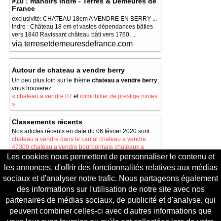
#10 : manoirs Indre - Terres & Demeures de
France
exclusivité: CHATEAU 18em A VENDRE EN BERRY ...
Indre : Château 18 em et vastes dépendances bâties
vers 1840 Ravissant château bâti vers 1760, ...
via terresetdemeuresdefrance.com
Autour de chateau a vendre berry
Un peu plus loin sur le thème
chateau a vendre berry
,
vous trouverez :
« chateau a vendre 07
et
immobilier de prestige nimes
»
Classements récents
Nos articles récents en date du 06 février 2020 sont :
chateau a vendre dans le cantal
chateau a vendre
47300
chateau a vendre bourbonnais
chateaux a
vendre meuse
maison a vendre vieux chateau 21460
Les cookies nous permettent de personnaliser le contenu et
les annonces, d'offrir des fonctionnalités relatives aux médias
Le meilleur de http://chateauxavendre.fr
sociaux et d'analyser notre trafic. Nous partageons également
Nos articles demandés pour 2020 sont
chateau a
des informations sur l'utilisation de notre site avec nos
vendre pour un euro symbolique
, suivis par
chateau
en ruine a vendre ile de france
,
chateau abandonne a
partenaires de médias sociaux, de publicité et d'analyse, qui
vendre en france
,
petit chateau a vendre a restaurer
peuvent combiner celles-ci avec d'autres informations que
puis
chateau a vendre en france a restaurer
et pour